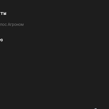
кты
 пос.Агроном
0
99