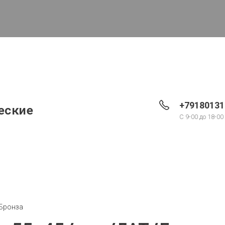
+79180131
еские
С 9-00 до 18-00
/Бронза