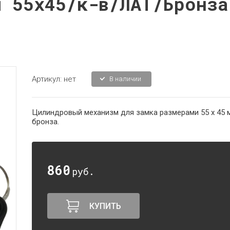
м 55х45/к-в/ЛАТ/Бронза
Артикул:
нет
В наличии
Цилиндровый механизм для замка размерами 55 х 45 м
бронза.
860
руб.
КУПИТЬ