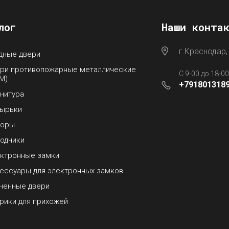
лог
Наши конта
г.Краснодар,
дные двери
ри противопожарные металлические
С 9-00 до 18-0
М)
+791801318
нитура
ырьки
боры
одчики
ктронные замки
ессуары для электронных замков
ненные двери
рики для прихожей