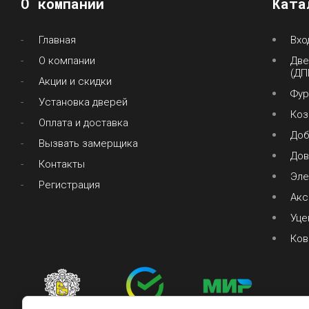
О компании
Ката
Главная
Вхо
О компании
Две
(ДП
Акции и скидки
Фур
Установка дверей
Коз
Оплата и доставка
До
Вызвать замерщика
Дов
Контакты
Эле
Регистрация
Акс
Уце
Ков