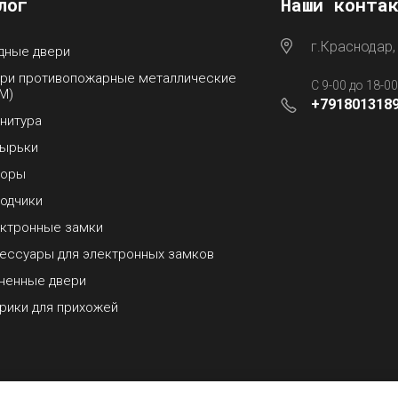
лог
Наши конта
г.Краснодар,
дные двери
ри противопожарные металлические
С 9-00 до 18-0
М)
+791801318
нитура
ырьки
боры
одчики
ктронные замки
ессуары для электронных замков
ненные двери
рики для прихожей