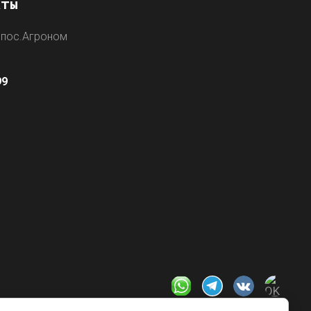
кты
 пос.Агроном
0
99