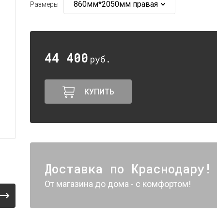
Размеры
44 400
руб.
КУПИТЬ
Доставка по Краснодару!
От магазина до дома - с комфортом!