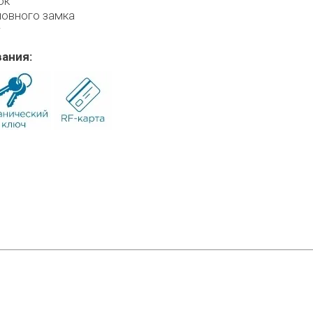
ок
новного замка
т
ания: