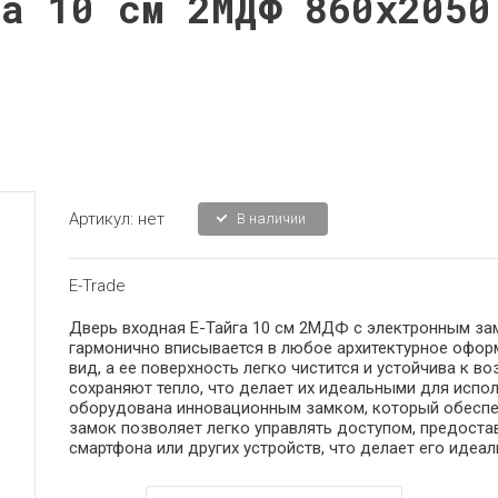
га 10 см 2МДФ 860x2050
Артикул:
нет
В наличии
Е-Trade
Дверь входная Е-Тайга 10 см 2МДФ с электронным за
гармонично вписывается в любое архитектурное офор
вид, а ее поверхность легко чистится и устойчива к 
сохраняют тепло, что делает их идеальными для исп
оборудована инновационным замком, который обеспе
замок позволяет легко управлять доступом, предост
смартфона или других устройств, что делает его иде