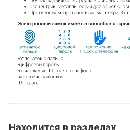
Ночная задвижка: встроена в основной зам
Эксцентрик: металлический для защелки ос
Противосъём: противосъёмные штыри, 3 ш
Электронный замок имеет 5 способов открыв
-отпечаток с пальца
-цифровой пароль
-приложение TTLock с телефона
-механический ключ
-RF-карта
Находится в разделах