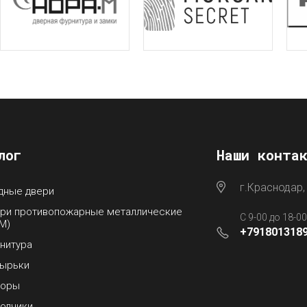
лог
Наши конта
г.Краснодар,
дные двери
ри противопожарные металлические
С 9-00 до 18-0
М)
+791801318
нитура
ырьки
боры
одчики