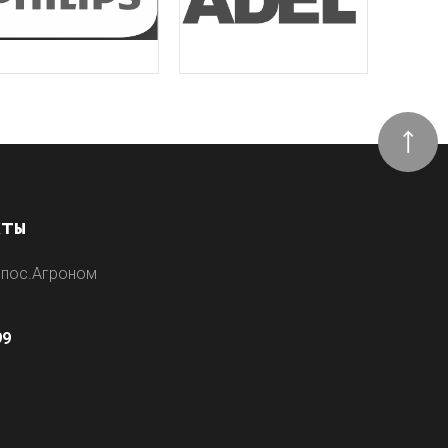
кты
 пос.Агроном
0
99